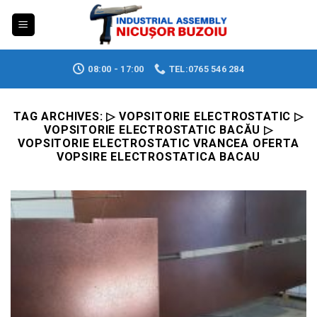
Skip
to
content
08:00 - 17:00
TEL:0765 546 284
TAG ARCHIVES:
▷ VOPSITORIE ELECTROSTATIC ▷
VOPSITORIE ELECTROSTATIC BACĂU ▷
VOPSITORIE ELECTROSTATIC VRANCEA OFERTA
VOPSIRE ELECTROSTATICA BACAU