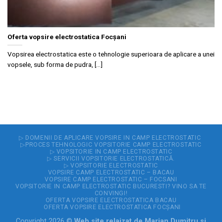
Oferta vopsire electrostatica Focșani
Vopsirea electrostatica este o tehnologie superioara de aplicare a unei
vopsele, sub forma de pudra, [...]
▷ DOMENII DE APLICARE VOPSIRE IN CAMP ELECTROSTATIC
▷PROCES TEHNOLOGIC VOPSITORIE CAMP ELECTROSTATIC
▷ VOPSITORIE IN CAMP ELECTROSTATIC
▷ SERVICII VOPSITORIE ELECTROSTATICĂ.
▷ VOPSITORIE ELECTROSTATIC
VOPSIRE CAMP ELECTROSTATIC – BACAU
VOPSIRE CAMP ELECTROSTATIC – FOCSANI
VOPSITORIE IN CAMP ELECTROSTATIC BUCURESTI? VINO SA TE
CONVINGI!
OFERTA VOPSIRE ELECTROSTATICA BACAU
OFERTA VOPSIRE ELECTROSTATICA FOCȘANI
Copyright 2026 ©
Web site relaizat de
Marian Dumitru
si