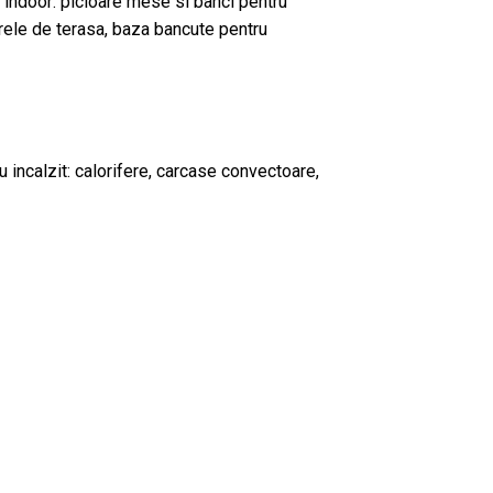
 indoor: picioare mese si banci pentru
brele de terasa, baza bancute pentru
incalzit: calorifere, carcase convectoare,