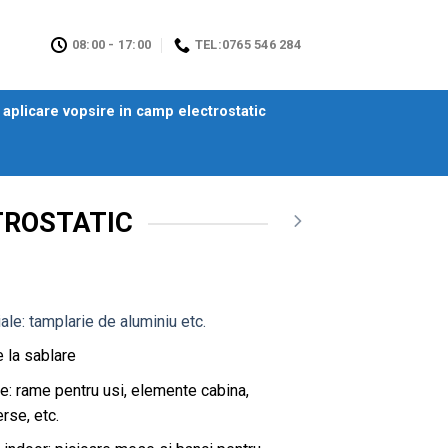
08:00 - 17:00
TEL:0765 546 284
aplicare vopsire in camp electrostatic
TROSTATIC
iale: tamplarie de aluminiu etc.
e la sablare
ole: rame pentru usi, elemente cabina,
rse, etc.