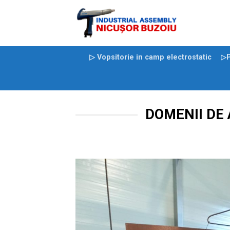
Skip
to
content
▷ Vopsitorie in camp electrostatic
▷P
DOMENII DE