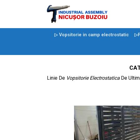
Skip
to
content
▷ Vopsitorie in camp electrostatic
▷P
CA
Linie De
Vopsitorie Electrostatica
De Ultim