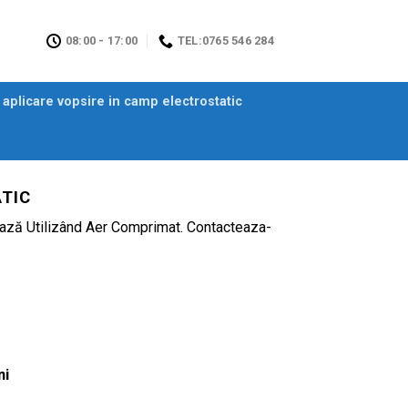
08:00 - 17:00
TEL:0765 546 284
aplicare vopsire in camp electrostatic
TIC
ează Utilizând Aer Comprimat. Contacteaza-
ni