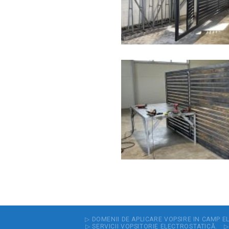
▷ DOMENII DE APLICARE VOPSIRE IN CAMP E
▷ SERVICII VOPSITORIE ELECTROSTATICĂ.
▷